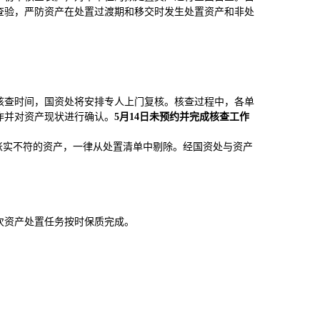
查验，严防资产在处置过渡期和移交时发生处置资产和非处
核查时间，国资处将安排专人上门复核。核查过程中，各单
作并对资产现状进行确认。
5月14日未预约并完成核查工作
账实不符的资产，一律从处置清单中剔除。经国资处与资产
次资产处置任务按时保质完成。