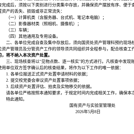
查完成后，须按以下类别进行分类集中存放，并确保资产摆放有序、便于
置资产的丢失、损毁或非正常流失：
（一）计算机类（含服务器、台式机、笔记本电脑）；
（二）影像器材类（照相机、摄像机）；
（三）车辆；
（四）其他通用及专用设备。
二、各单位完成自查及集中存放后，须向国资处资产管理科预约现场
位资产管理员及分管资产工作的领导须共同组织并全程参与，配合核查工
的，将不纳入本次资产处置。
三、现场核查将以“见物点数、逐一核实”的方式进行。凡核查中发现
使用单位双方签字确认后的核查结果，将作为以下工作的唯一依据：
1. 各单位报送正式资产处置申请材料的依据；
2. 提交校党委会审议资产处置事项依据；
3. 后续资产处置评估、拍卖及实物移交的依据。
请各单位严格按照本通知要求，于规定时间内完成相关工作，确保本
特此通知。
国有资产与实验室管理处
2026年5月8日